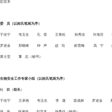
彭宜本
委 员（以姓氏笔画为序）
于佳宁 韦玉生 孔 雷 王青松 孙秀佳 许海芬 
罗述金 郑晓峰 钟 声 赵 珏 郝雪梅 高 宁 
黄士堂 董 志（秘书）
生物安全工作专家小组
（以姓氏笔画为序）
杜 鹏（
组长
）
于佳宁 王承艳 韦玉生 李 晟 苗成林 罗述金 
张 迪 张湘波 彭宜本 孙秀佳（秘书）