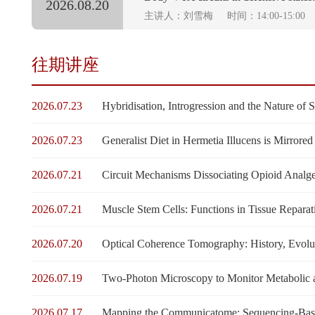
2026.08.20
主讲人：刘雪梅
时间：14:00-15:00
往期讲座
2026.07.23
Hybridisation, Introgression and the Nature of 
2026.07.23
Generalist Diet in Hermetia Illucens is Mirrore
2026.07.21
Circuit Mechanisms Dissociating Opioid Analge
2026.07.21
Muscle Stem Cells: Functions in Tissue Repara
2026.07.20
Optical Coherence Tomography: History, Evolut
2026.07.19
Two-Photon Microscopy to Monitor Metabolic 
2026.07.17
Mapping the Communicatome: Sequencing-Base