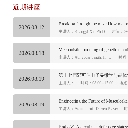
近期讲座
Breaking through the mist: How mathe
2026.08.12
主讲人：Kuangyi Xu, Ph.D.
时间：09:0
Mechanistic modeling of genetic circuit
2026.08.18
主讲人：Abhyudai Singh, Ph.D.
时间：1
第十七届郭可信电子显微学与晶体
2026.08.19
主讲人：
时间：08:00--17:00
地点
Engineering the Future of Musculoske
2026.08.19
主讲人：Assoc. Prof. Darren Player
时
Body-VTA circuits in defensive states