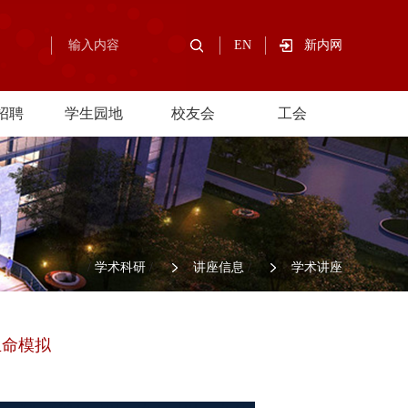
EN
新内网
招聘
学生园地
校友会
工会
/
学术科研
/
讲座信息
/
学术讲座
生命模拟