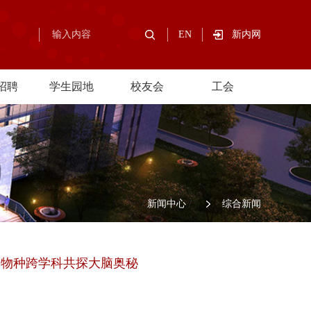
EN
新内网
招聘
学生园地
校友会
工会
/
新闻中心
/
综合新闻
跨物种跨学科共探大脑奥秘