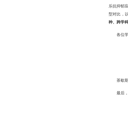
乐抗抑郁
型对比，
种、跨学
各位
茶歇
最后