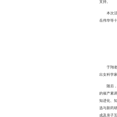
支持。
本次
岳伟华等
于翔
出女科学
随后
的催产素
知进化、
选与新药
成及亲子