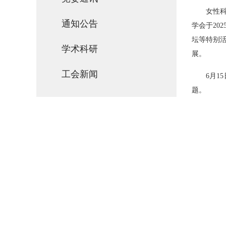
女性
通知公告
学会于
202
坛等特别
学术科研
展。
工会新闻
6
月
15
题。