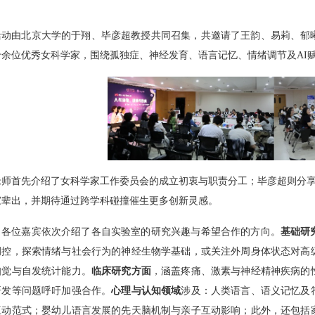
活动由北京大学的于翔、毕彦超教授共同召集，共邀请了王韵、易莉、郁
十余位优秀女科学家，围绕孤独症、神经发育、语言记忆、情绪调节及
AI
老师首先介绍了女科学家工作委员会的成立初衷与职责分工；毕彦超则分
家辈出，并期待通过跨学科碰撞催生更多创新灵感。
，各位嘉宾依次介绍了各自实验室的研究兴趣与希望合作的方向。
基础研
调控，探索情绪与社会行为的神经生物学基础，或关注外周身体状态对高
知觉与自发统计能力。
临床研究方面
，涵盖疼痛、激素与神经精神疾病的
研发等问题呼吁加强合作。
心理与认知领域
涉及：人类语言、语义记忆及
互动范式；婴幼儿语言发展的先天脑机制与亲子互动影响；此外，还包括