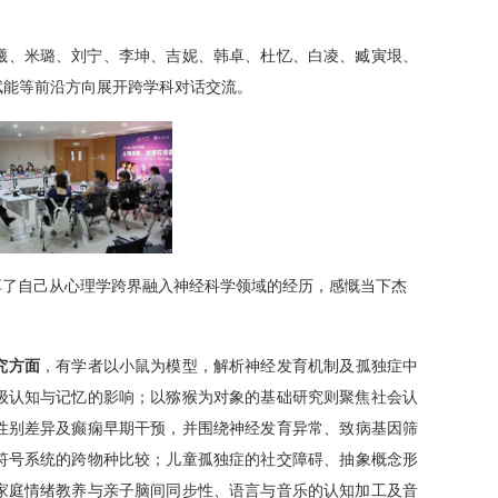
曦、米璐、刘宁、李坤、吉妮、韩卓、杜忆、白凌、臧寅垠、
赋能等前沿方向展开跨学科对话交流。
享了自己从心理学跨界融入神经科学领域的经历，感慨当下杰
究方面
，有学者以小鼠为模型，解析神经发育机制及孤独症中
级认知与记忆的影响；以猕猴为对象的基础研究则聚焦社会认
性别差异及癫痫早期干预，并围绕神经发育异常、致病基因筛
符号系统的跨物种比较；儿童孤独症的社交障碍、抽象概念形
家庭情绪教养与亲子脑间同步性、语言与音乐的认知加工及音