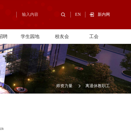
EN
新内网
招聘
学生园地
校友会
工会
师资力量
离退休教职工
cn