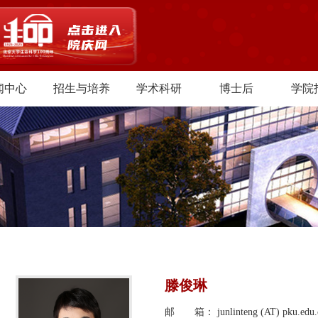
闻中心
招生与培养
学术科研
博士后
学院
滕俊琳
邮 箱： junlinteng (AT) pku.edu.