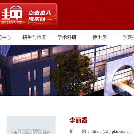
闻中心
招生与培养
学术科研
博士后
学院
李丽霞
邮 箱： lilixia (AT) pku.edu.cn