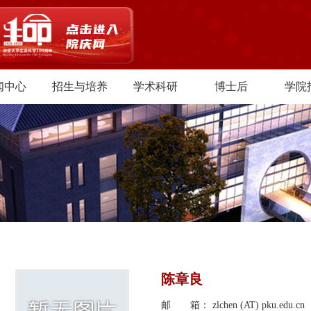
闻中心
招生与培养
学术科研
博士后
学院
陈章良
邮 箱： zlchen (AT) pku.edu.cn