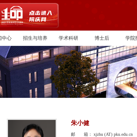
闻中心
招生与培养
学术科研
博士后
学院
朱小健
邮 箱： xjzhu (AT) pku.edu.cn