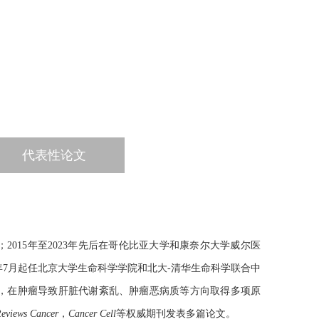
代表性论文
；2015年至2023年先后在哥伦比亚大学和康奈尔大学威尔医
年7月起任北京大学生命科学学院和北大-清华生命科学联合中
，在肿瘤导致肝脏代谢紊乱、肿瘤恶病质等方向取得多项原
Reviews Cancer
，
Cancer Cell
等权威期刊发表多篇论文。