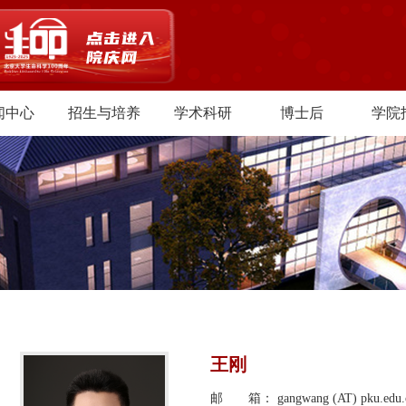
闻中心
招生与培养
学术科研
博士后
学院
王刚
邮 箱： gangwang (AT) pku.edu.