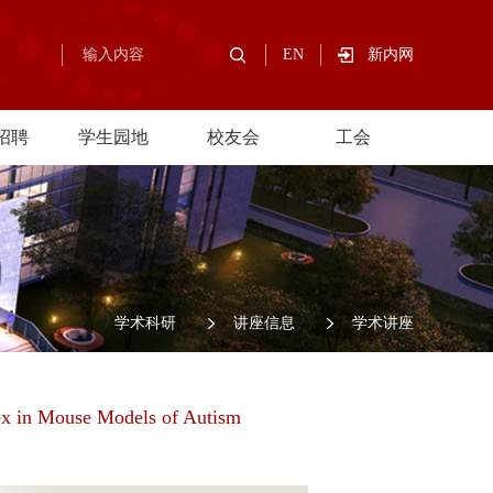
EN
新内网
招聘
学生园地
校友会
工会
/
学术科研
/
讲座信息
/
学术讲座
ex in Mouse Models of Autism