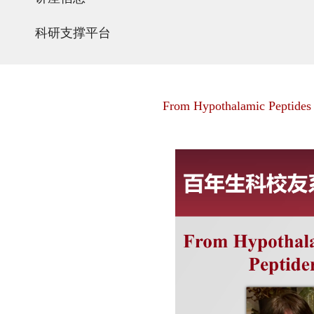
科研支撑平台
From Hypothalamic Peptides t