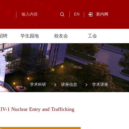
EN
新内网
招聘
学生园地
校友会
工会
/
学术科研
/
讲座信息
/
学术讲座
IV-1 Nuclear Entry and Trafficking