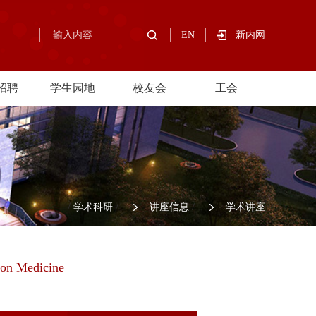
EN
新内网
招聘
学生园地
校友会
工会
/
学术科研
/
讲座信息
/
学术讲座
ion Medicine