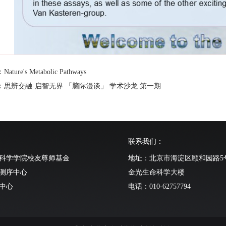
ture's Metabolic Pathways
：思辨交融·启智无界 「脑际漫谈」 学术沙龙 第一期
联系我们：
科学学院校友尊师基金
地址：北京市海淀区颐和园路5
测序中心
金光生命科学大楼
中心
电话：010-62757794
动物中心