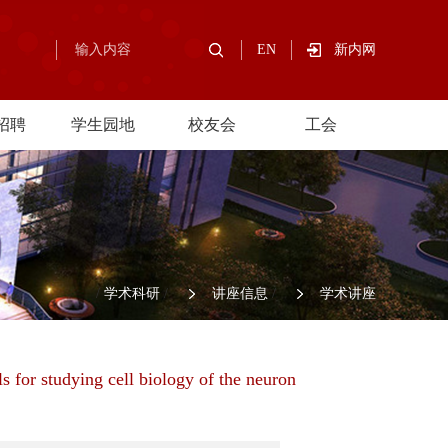
EN
新内网
招聘
学生园地
校友会
工会
/
学术科研
/
讲座信息
/
学术讲座
 for studying cell biology of the neuron