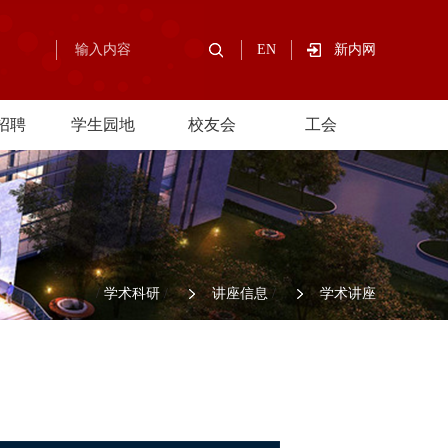
EN
新内网
招聘
学生园地
校友会
工会
/
学术科研
/
讲座信息
/
学术讲座