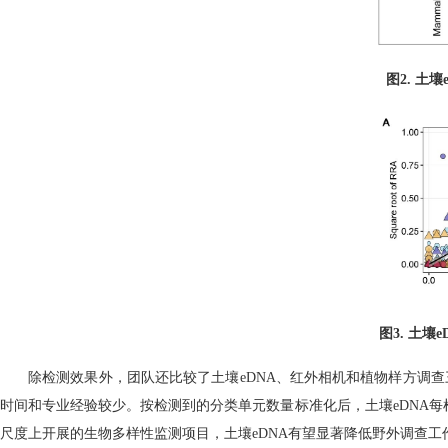
图
2.
土壤
图
3.
土壤
e
除检测效果外，团队还比较了土壤
eDNA
、红外相机和植物样方调查
时间和专业经验较少。按检测到的分类单元数量标准化后，土壤
eDNA
每
尺度上开展的生物多样性监测项目，土壤
eDNA
有望显著降低野外调查工