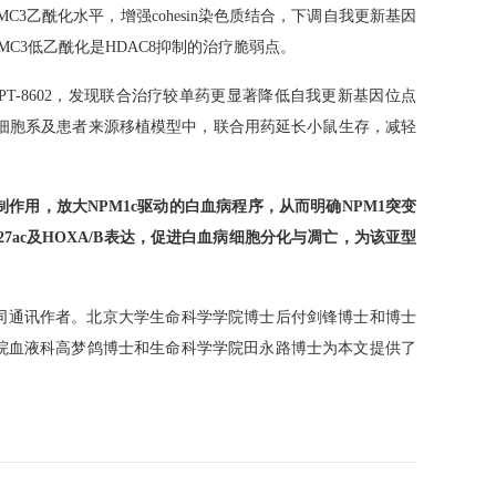
复SMC3乙酰化水平，增强cohesin染色质结合，下调自我更新基因
C3低乙酰化是HDAC8抑制的治疗脆弱点。
制剂KPT-8602，发现联合治疗较单药更显著降低自我更新基因位点
成。在细胞系及患者来源移植模型中，联合用药延长小鼠生存，减轻
体的抑制作用，放大NPM1c驱动的白血病程序，从而明确NPM1突变
K27ac及HOXA/B表达，促进白血病细胞分化与凋亡，为该亚型
同通讯作者。北京大学生命科学学院博士后付剑锋博士和博士
院血液科高梦鸽博士和生命科学学院田永路博士为本文提供了