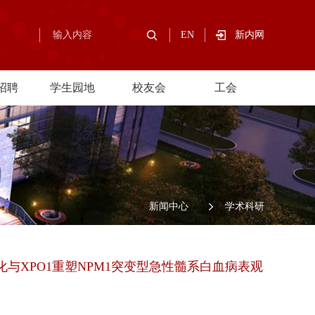
EN
新内网
招聘
学生园地
校友会
工会
/
新闻中心
/
学术科研
C3去乙酰化与XPO1重塑NPM1突变型急性髓系白血病表观