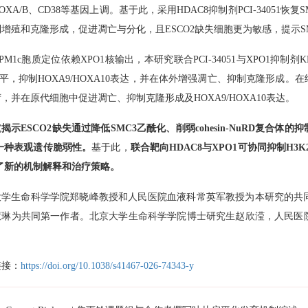
XA/B、CD38等基因上调。基于此，采用HDAC8抑制剂PCI-34051恢
增殖和克隆形成，促进凋亡与分化，且ESCO2缺失细胞更为敏感，提示SM
PM1c胞质定位依赖XPO1核输出，本研究联合PCI-34051与XPO1抑
ac水平，抑制HOXA9/HOXA10表达，并在体外增强凋亡、抑制克隆形
，并在原代细胞中促进凋亡、抑制克隆形成及HOXA9/HOXA10表达。
究
揭示ESCO2缺失通过降低SMC3乙酰化、削弱cohesin-NuRD复合
一种表观遗传脆弱性。
基于此，
联合靶向HDAC8与XPO1可协同抑制H3
了新的机制解释和治疗策略。
大学生命科学学院郑晓峰教授和人民医院血液科常英军教授为本研究的共
慧琳为共同第一作者。北京大学生命科学学院博士研究生赵欣滢，人民医
。
链接：
https://doi.org/10.1038/s41467-026-74343-y