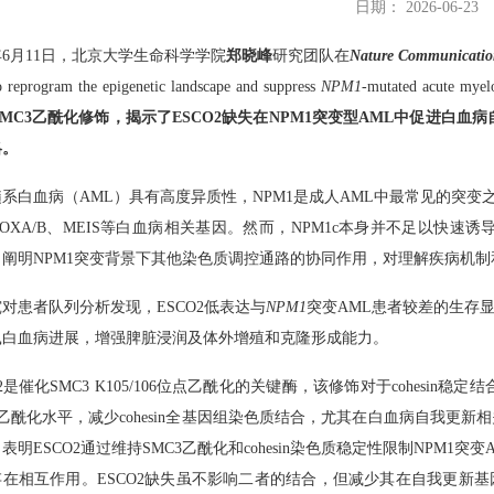
日期： 2026-06-23
6年6月11日，北京大学生命科学学院
郑晓峰
研究团队在
Nature Communicatio
to reprogram the epigenetic landscape and suppress
NPM1
-mutated acute 
及SMC3乙酰化修饰，揭示了ESCO2缺失在NPM1突变型AML中促进白血
略。
系白血病（AML）具有高度异质性，NPM1是成人AML中最常见的突变之
OXA/B、MEIS等白血病相关基因。然而，NPM1c本身并不足以快
阐明NPM1突变背景下其他染色质调控通路的协同作用，对理解疾病机
对患者队列分析发现，ESCO2低表达与
NPM1
突变AML患者较差的生存显著
鼠白血病进展，增强脾脏浸润及体外增殖和克隆形成能力。
O2是催化SMC3 K105/106位点乙酰化的关键酶，该修饰对于cohesi
3乙酰化水平，减少cohesin全基因组染色质结合，尤其在白血病自我更新
表明ESCO2通过维持SMC3乙酰化和cohesin染色质稳定性限制NPM1
在相互作用。ESCO2缺失虽不影响二者的结合，但减少其在自我更新基因