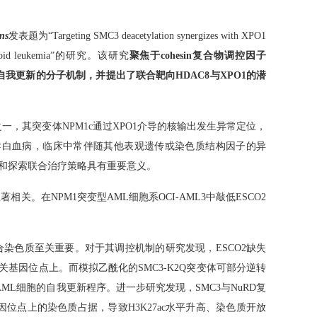
ns
发表题为“Targeting SMC3 deacetylation synergizes with XPO1
myeloid leukemia”的研究。该研究
聚焦于cohesin复合物调控因子
病自我更新的分子机制，并提出了联合靶向HDAC8与XPO1的潜
一，其突变体NPM1c通过XPO1介导的核输出发生异常定位，
速诱导白血病，临床中常伴随其他表观遗传或染色质结构因子的异
制和探索联合治疗策略具有重要意义。
相关。在NPM1突变型AML细胞系OCI-AML3中敲低ESCO2
n稳定结合染色质至关重要。对于其调控机制的研究发现，ESCO2缺失
相关基因位点上。而模拟乙酰化的SMC3-K2Q突变体可部分逆转
突变AML细胞的自我更新程序。进一步研究发现，SMC3与NuRD复
位点上的染色质占据，导致H3K27ac水平升高、染色质开放