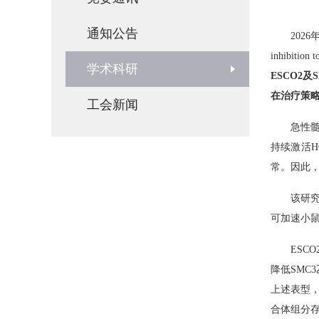
通知公告
202
inhibition 
学术科研
ESCO2
在治疗策
工会新闻
急性髓
持续激活H
常。因此，
该研究
可加速小
ESC
降低SMC
上述表型，
合体组分存