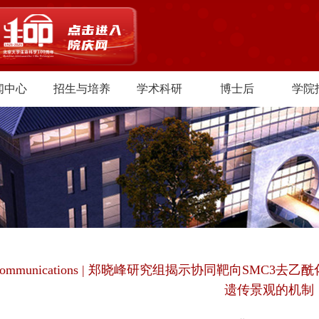
闻中心
招生与培养
学术科研
博士后
学院
e Communications | 郑晓峰研究组揭示协同靶向SM
遗传景观的机制