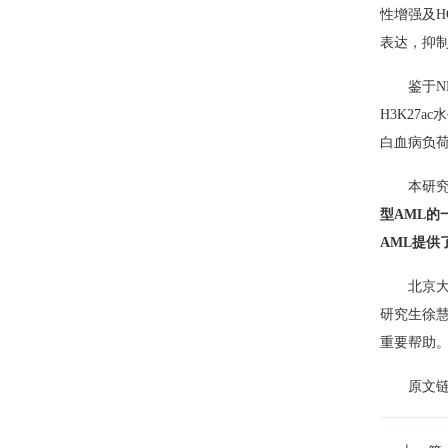
性增强及HO
表达，抑制
鉴于N
H3K27
白血病负荷
本研
型AML的
AML提供
北京
研究生徐
重要帮助
原文