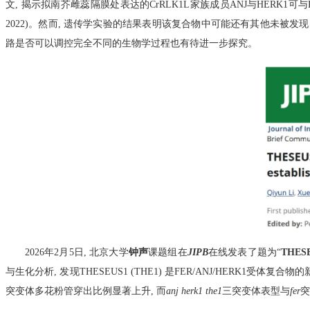
文
,
揭示拟南芥雌蕊隔膜处表达的CrRLK1L家族成员ANJ与HERK1可与
2022)。然而
,
遗传学实验的结果表明该复合物中可能还有其他未被发现
路是否可以调控完全不同的生物学过程也有待进一步探究。
2026年2月5日,
北京大学
钟声
课题组在
JIPB
在线发表了题为“
THESEU
与生化分析
,
发现THESEUS1 (THE1) 是FER/ANJ/HERK1受体复合物
突变体多花粉管穿出比例显著上升
,
而
anj herk1 the1
三突变体表型与
fer
突