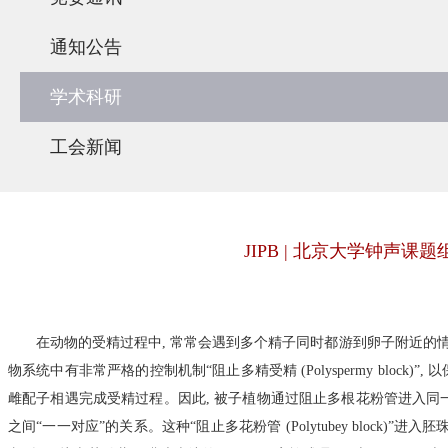
通知公告
学术科研
工会新闻
JIPB | 北京大学钟
在动物的受精过程中, 常常会遇到多个精子同时都游到卵子附近的
物系统中有非常严格的控制机制“阻止多精受精 (Polyspermy block)”
,
以
雌配子相遇完成受精过程。因此
,
被子植物通过阻止多根花粉管进入同
之间“一一对应”的关系。这种“阻止多花粉管 (Polytubey block)