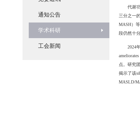
代谢功能
通知公告
三分之一的人口
MASH）
学术科研
段仍然十
工会新闻
2024
ameliorat
点。研究团
揭示了该s
MASLD