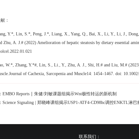
文献：
ng, Y.*, Lin, S.*, Peng, J.*, Liang, X., Yang, Q., Bai, X., Li, Y., Li, J., Don
d Zhu, A. J.# (2022) Amelioration of hepatic steatosis by dietary essential am
olcel.2022.01.021
o, W.*, Zhang, Y.*#, Lin, S., Li., Y., Zhu, A. J., Shi, H.# and Liu, M.# (2023)
uscle.Journal of Cachexia, Sarcopenia and Muscle14: 1454–1467. doi: 10.1002
EMBO Reports ∣ 朱健/刘敏课题组揭示Wnt极性转运的新机制
cience Signaling | 郑晓峰课组揭示USP1-ATF4-CD98hc调控ENK
联系我们：