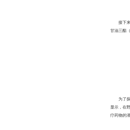
接下来
甘油三酯（
为了探
显示，在野
疗药物的潜