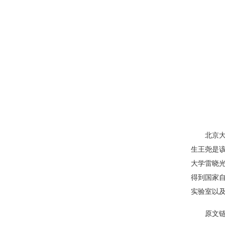
北京
生王尧是
大学雷晓
得到国家
实验室以
原文