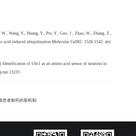
g, W., Wang, Y., Huang, Y., Pei, Y., Guo, J., Zhao, W., Zhang, Z.,
ino acid-induced ubiquitination.Molecular Cell82: 1528-1542. doi:
 Identification of Ubr1 as an amino acid sensor of steatosis in
/jcsm.13233
TL淋巴瘤患者耐药的新机制