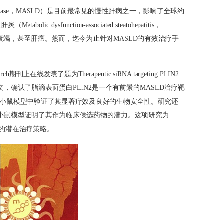
ic liver disease，MASLD）是目前最常见的慢性肝病之一，影响了全球约
unction-associated steatohepatitis，
衰竭，甚至肝癌。然而，迄今为止针对MASLD的有效治疗手
刊上在线发表了题为Therapeutic siRNA targeting PLIN2
 disease models的封面论文，确认了脂滴表面蛋白PLIN2是一个有前景的MASLD治疗靶
/MASH小鼠模型中验证了其显著疗效及良好的生物安全性。研究还
化小鼠模型证明了其作为临床候选药物的潜力。这项研究为
体的潜在治疗策略。