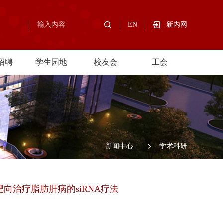
EN
新内网
招聘
学生园地
校友会
工会
/
新闻中心
/
学术科研
课题组报道靶向治疗脂肪肝病的siRNA疗法