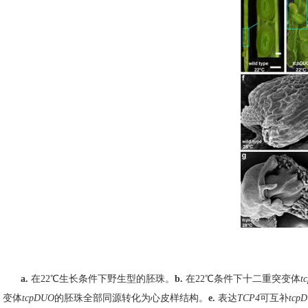
a.
在22℃生长条件下野生型的胚珠。
b.
在22℃条件下十二重突变体
t
变体
tcpDUO
的胚珠全部同源转化为心皮样结构。
e.
表达
TCP4
可互补
tcp