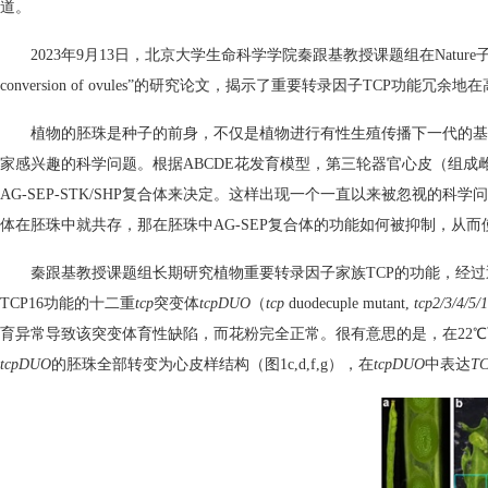
道。
2023年9月13日，北京大学生命科学学院秦跟基教授课题组在Nature子刊Nature Communic
conversion of ovules”的研究论文，揭示了重要转录因子TCP
植物的胚珠是种子的前身，不仅是植物进行有性生殖传播下一代的基
家感兴趣的科学问题。根据ABCDE花发育模型，第三轮器官心皮（组成雌蕊
AG-SEP-STK/SHP复合体来决定。这样出现一个一直以来被忽视的科学问题，
体在胚珠中就共存，那在胚珠中AG-SEP复合体的功能如何被抑制，从而使A
秦跟基教授课题组长期研究植物重要转录因子家族TCP的功能，经过近十年的
TCP16功能的十二重
tcp
突变体
tcpDUO
（
tcp
duodecuple mutant,
tcp2/3/4/5/
育异常导致该突变体育性缺陷，而花粉完全正常。很有意思的是，在22
tcpDUO
的胚珠全部转变为心皮样结构（图1c,d,f,g），在
tcpDUO
中表达
T