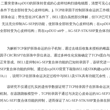
二重突变体
tcpDUO
的胚珠转变成的心皮样结构扫描电镜图，清楚可见心
条件下也全部转变为心皮样结构。
j.
TCP转录因子控制胚珠命运的工作模型。
胚珠命运；野生型在28℃条件下，BEL1蛋白虽然部分降解，但TCP已可
无法充分抑制AG-SEP的功能，使胚珠全部转变为心皮样结构；在
tcpDUO
全部转变为心皮样结构；而在
tcpDUO stk
中，AG-SEP-STK/SHP
为解析TCP保护胚珠命运的分子机制，通过去雄后收集未授粉的雌蕊进
因子
CRC
和
SPT
在胚珠中异位表达。通过多种生化实验确定了TCP4蛋白与A
正常形成。BEL1是抑制AG-SEP复合体功能的已知转录因子，该研究进一
SEP复合体功能的抑制。通过在
tcpDUO
背景下敲除
BEL1
或
STK
构建
tcpDU
1h,i），说明TCP在胚珠命运决定过程中与BEL1及STK具有功能冗余
该研究不仅通过扎实的遗传学数据证明了TCP转录因子在胚珠命运
机制。在该跷跷板模型中，TCP转录因子通过与决定心皮命运的AG-SE
对AG-SEP3复合体功能的抑制，进而保证了AG-SEP-STK/SHP复合