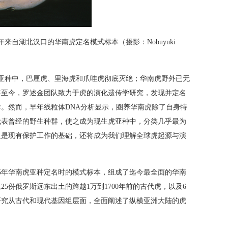
g）1905年来自湖北汉口的华南虎定名模式标本（摄影：Nobuyuki
亚种中，巴厘虎、里海虎和爪哇虎彻底灭绝；华南虎野外已无
年至今，罗述金团队致力于虎的演化遗传学研究，发现并定名
。然而，早年线粒体DNA分析显示，圈养华南虎除了自身特
代表曾经的野生种群，使之成为现生虎亚种中，分类几乎最为
仅是现有保护工作的基础，还将成为我们理解全球虎起源与演
05年华南虎亚种定名时的模式标本，组成了迄今最全面的华南
5份俄罗斯远东出土的跨越1万到1700年前的古代虎，以及6
研究从古代和现代基因组层面，全面阐述了纵横亚洲大陆的虎