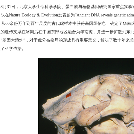
3年8月31日，北京大学生命科学学院、蛋白质与植物基因研究国家重点实
ture Ecology & Evolution发表题为“Ancient DNA reveals genetic adm
，从60余份万年到百年尺度的古代虎样本中获得基因组信息，确定了华
源的遗传支系在冰期后在中国东部地区融合为华南虎，并进一步扩散到东
的“基因大熔炉”，对于虎分布格局的形成具有重要意义，解决了数十年来
供了科学依据。