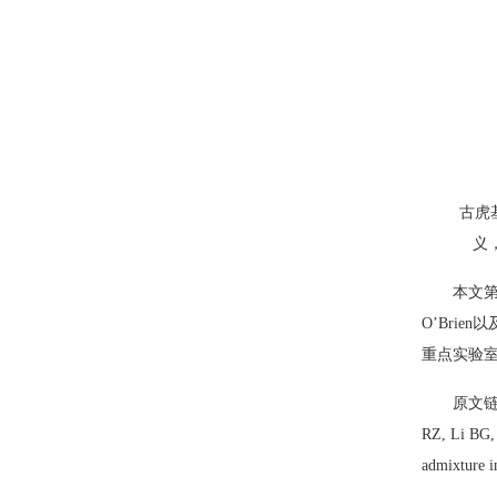
古虎
义
本文第
O’Bri
重点实验
原文链接：S
RZ, Li BG,
admixture i