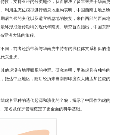
独特性，支持亚种的分类地位，从而解决了多年来关于华南虎
史。利用生态位模型进行栖息地重构表明，中国西南山地是晚
冰期后气候的变化以及适宜栖息地的恢复，来自西部的西南地
，最终形成遗传独特的现代华南虎。研究首次指出，中国东部
遍布亚洲大陆的旅程。
虎不同，前者还携带着与华南虎中特有的线粒体支系相似的遗
现代东北虎。
与其他虎没有地理联系的种群。研究表明，里海虎具有独特的
原，抵达中亚地区，随后经历来自南部印度次大陆孟加拉虎的
大陆虎各亚种的遗传起源和演化的全貌，揭示了中国作为虎的
类、定名及保护管理奠定了更全面的科学基础。