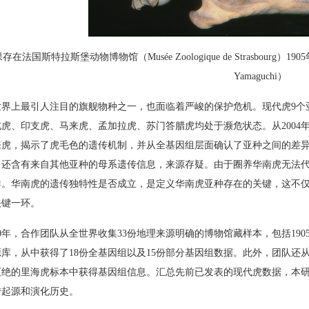
保存在法国斯特拉斯堡动物博物馆（Musée Zoologique de Strasbour
Yamaguchi）
世界上最引人注目的旗舰物种之一，也面临着严峻的保护危机。现代虎9个
虎、印支虎、马来虎、孟加拉虎、苏门答腊虎均处于濒危状态。从2004
来虎，揭示了虎毛色的遗传机制，并从全基因组层面确认了亚种之间的差异
，还含有来自其他亚种的母系遗传信息，来源存疑。由于圈养华南虎无法
群。华南虎的遗传独特性是否成立，是定义华南虎亚种存在的关键，这不
关键一环。
0年，合作团队从全世界收集33份地理来源明确的博物馆藏样本，包括19
库，从中获得了18份全基因组以及15份部分基因组数据。此外，团队还从2
灭绝的里海虎标本中获得基因组信息。汇总先前已发表的现代虎数据，本
传起源和演化历史。