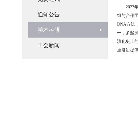
202
通知公告
组与合作团队在Na
DNA方法
学术科研
一，多起
演化史上
工会新闻
重引进提