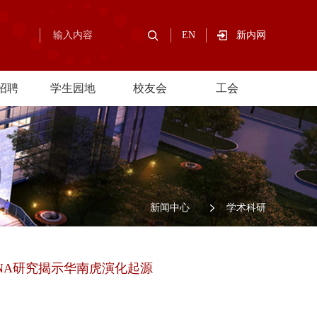
EN
新内网
招聘
学生园地
校友会
工会
/
新闻中心
/
学术科研
金团队古DNA研究揭示华南虎演化起源