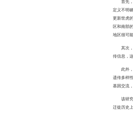
首先
定义不明
更新世虎
区和南部
地区很可能
其次
传信息，
此外
遗传多样
基因交流
该研
迁徙历史