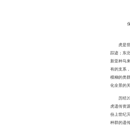
虎是
踪迹；东北
新亚种马
有的支系
模糊的类
化全景的
历经2
虎遗传资源
份上世纪
种群的遗