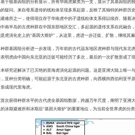
，基于核基因组的分析显示，所有华南虎聚类为一支，显示了其基因组的
确的疑问。来自母系遗传的线粒体呈现多系起源，反映了其独特的种群历
的避难所之一，使得现仅存于华南虎中的孑遗线粒体支系得以续存。随着
的中南半岛的古虎种群在中国东部地区交汇，多起源的遗传支系在此融合
是虎演化史上的“基因大熔炉”，从这里，虎进一步迁徙、扩散，继续其
，种群基因组分析进一步发现，万年前的古代远东地区虎种群与现代东北
这表明虎由中国向东北亚的迁徙可能经历了多次，最后的一次扩散形成了
，本研究还解决了已灭绝的里海虎演化起源的问题。这是亚洲大陆上唯一
性，亚种分类明确，可能起源于东北亚的古虎种群，向西横跨西伯利亚平
，形成现代里海虎。
究首次获得种群水平的古代虎全基因组数据，跨越万年尺度，阐明了亚洲
上的冰期避难所和冰期后“基因大熔炉”的重要地位，为当前全世界虎的分