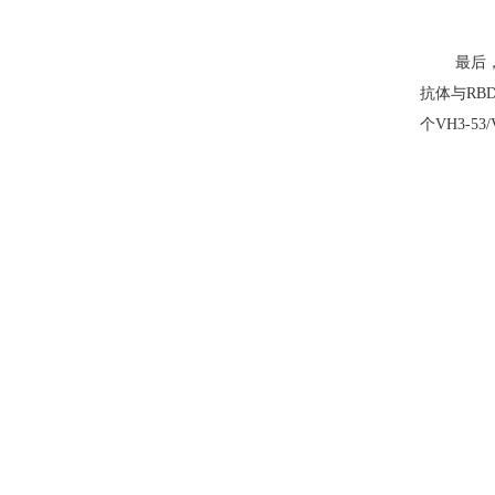
最后
抗体与
RB
个
VH3-53/