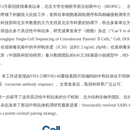
年
2
月新冠疫情暴发以来，北京大学生物医学前沿创新中心（
BIOPIC
）、
的带领下积极投入抗疫工作，发挥在单细胞基因组测序和高精确度检测等
家科技部和北京市教委的大力支持及北京市科委的协调下，联合多家单位
中筛选出多个高活性中和抗体，研究成果发表于《细胞》杂志（“
Cao Y et a
oughput Single-Cell Sequencing of Convalescent Patients' B Cells,” Cell, DOI
，在假病毒实验中的半抑制浓度（
IC50
）达到
1.2 ng/mL (8pM)
；在真病毒
究所（中国医科院动研所）秦川教授团队的
hACE2
转基因小鼠模型中，
BD-
价。
，本工作还发现由
VH3-53
和
VH3-66
重链基因片段编码的中和抗体在不同病
应（
recurrent antibody response
）。文章发表后，取得科研界广泛认可。
进一步探寻了这些高活性中和抗体的分子机制，北大结构生物学团队、抗
》杂志发表了新冠中和抗体机理研究最新进展：
Structurally resolved SARS-C
 a potent cocktail pairing strategy
。