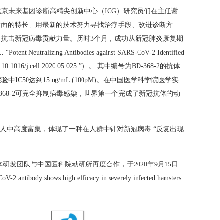
北京未来基因诊断高精尖创新中心（
ICG
）研究员们在主任谢
方面的特长、用最新的技术努力寻找治疗手段、改进诊断方
为抗击新冠病毒贡献力量。历时
3
个月，成功从新冠肺炎康复期
l., “Potent Neutralizing Antibodies against SARS-CoV-2 Identified
:10.1016/j.cell.2020.05.025.
”）。 其中编号为
BD-368-2
的抗体
实验中
IC50
达到
15 ng/mL (100pM)
。在中国医学科学院医学实
368-2
可完全抑制病毒感染，世界第一个完成了新冠抗体的动
人中高度富集，体现了一种在人群中针对新冠病毒 “反复出现
体研发团队与中国医科院动研所再度合作，于
2020
年
9
月
15
日
oV-2 antibody shows high efficacy in severely infected hamsters