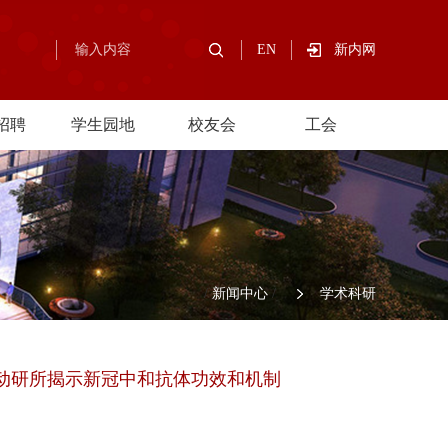
EN
新内网
招聘
学生园地
校友会
工会
/
新闻中心
/
学术科研
动研所揭示新冠中和抗体功效和机制