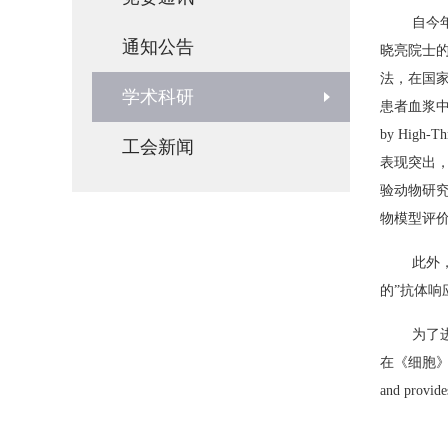
自今
通知公告
晓亮院士
法，在国
学术科研
患者血浆
by High-Thr
工会新闻
表现突出
验动物研
物模型评
此外
的”抗体响
为了
在《细胞
and provides