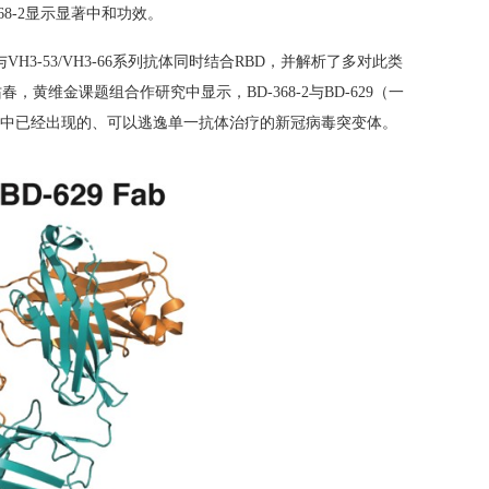
68-2
显示显著中和功效。
与
VH3-53/VH3-66
系列抗体同时结合
RBD
，并解析了多对此类
佑春，黄维金课题组合作研究中显示，
BD-368-2
与
BD-629
（一
中已经出现的、可以逃逸单一抗体治疗的新冠病毒突变体。