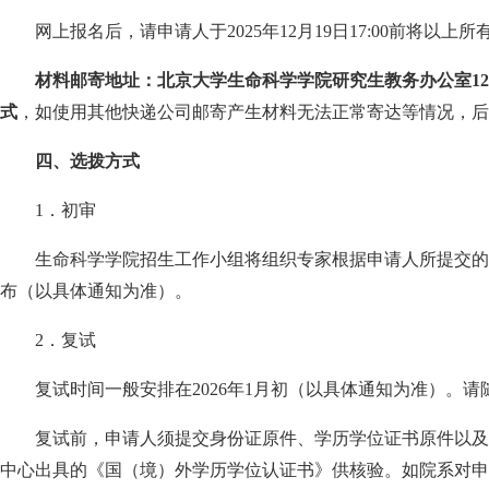
网上报名后，请申请人于
2025
年
12
月
19
日
17:00
前将以上所
材料邮寄地址：北京大学生命科学学院研究生教务办公室
1
式
，如使用其他快递公司邮寄产生材料无法正常寄达等情况，后
四、选拨方式
1
．初审
生命科学学院招生工作小组将组织专家根据申请人所提交的
布（以具体通知为准）。
2
．复试
复试时间一般安排在
2026
年
1
月初（以具体通知为准）。请
复试前，申请人须提交身份证原件、学历学位证书原件以及
中心出具的《国（境）外学历学位认证书》供核验。如院系对申