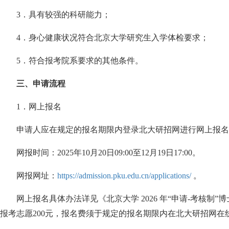
3
．具有较强的科研能力；
4
．身心健康状况符合北京大学研究生入学体检要求；
5
．符合报考院系要求的其他条件。
三、申请流程
1
．网上报名
申请人应在规定的报名期限内登录北大研招网进行网上报名
网报时间：
2025
年
10
月
20
日
09:00
至
12
月
19
日
17:00
。
网报网址：
https://admission.pku.edu.cn/applications/
。
网上报名具体办法详见《北京大学
2026
年
“
申请
-
考核制
”
博
报考志愿
200
元，报名费须于规定的报名期限内在北大研招网在