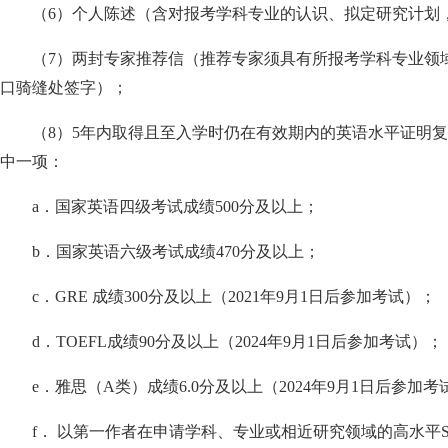
（
6
）个人陈述（含对报考学科专业的认识、拟定研究计划
（
7
）两封专家推荐信（推荐专家须具有所报考学科专业领
口骑缝处签字）；
（
8
）
5
年内取得且至入学时仍在有效期内的英语水平证明复
中一项：
a
．国家英语四级考试成绩
500
分及以上；
b
．国家英语六级考试成绩
470
分及以上；
c
．
GRE
成绩
300
分及以上（
2021
年
9
月
1
日后参加考试）；
d
．
TOEFL
成绩
90
分及以上（
2024
年
9
月
1
日后参加考试）；
e
．雅思（
A
类）成绩
6.0
分及以上（
2024
年
9
月
1
日后参加考
f
．
以第一作者在申请学科、专业或相近研究领域的高水平