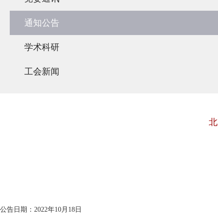
通知公告
学术科研
工会新闻
北
公告日期：
2022
年
10
月
18
日