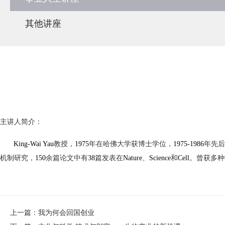
其他讲座
主讲人简介：
King-Wai Yau
教授，
1975
年在哈佛大学获博士学位，
1975-1986
年先后
机制研究，
150
余篇论文中有
38
篇发表在
Nature
、
Science
和
Cell
。曾获多种
上一篇：我为何会回国创业